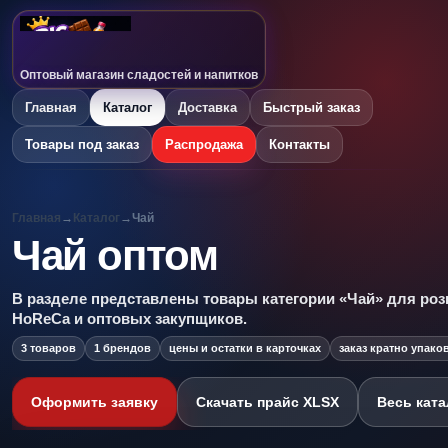
Оптовый магазин сладостей и напитков
Главная
Каталог
Доставка
Быстрый заказ
Товары под заказ
Распродажа
Контакты
Главная
→
Каталог
→
Чай
Чай оптом
В разделе представлены товары категории «Чай» для роз
HoReCa и оптовых закупщиков.
3 товаров
1 брендов
цены и остатки в карточках
заказ кратно упако
Оформить заявку
Скачать прайс XLSX
Весь ката