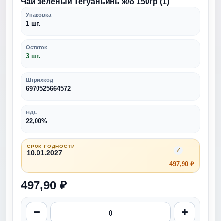
Чай зеленый Тегуаньинь ж/б 150гр (1)
Упаковка
1 шт.
Остаток
3 шт.
Штрихкод
6970525664572
НДС
22,00%
СРОК ГОДНОСТИ
✓
10.01.2027
497,90 ₽
497,90 ₽
−
+