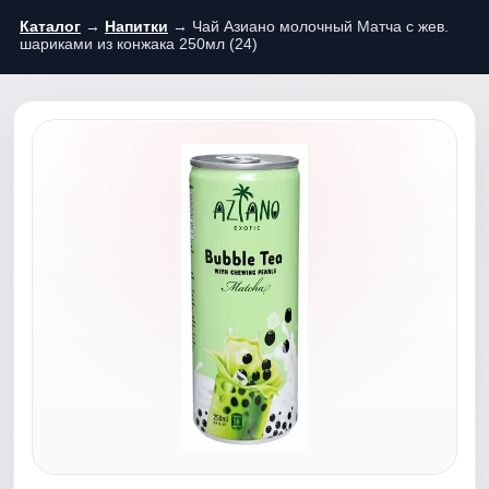
Каталог
→
Напитки
→ Чай Азиано молочный Матча с жев.
шариками из конжака 250мл (24)