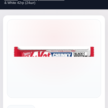
& White 42гр (24шт)