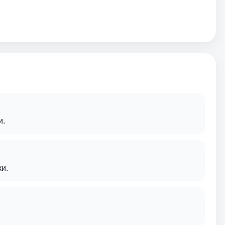
и.
и.