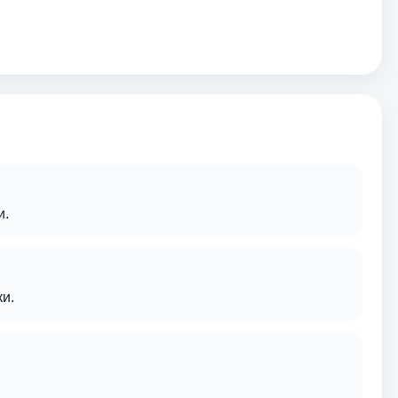
и.
и.