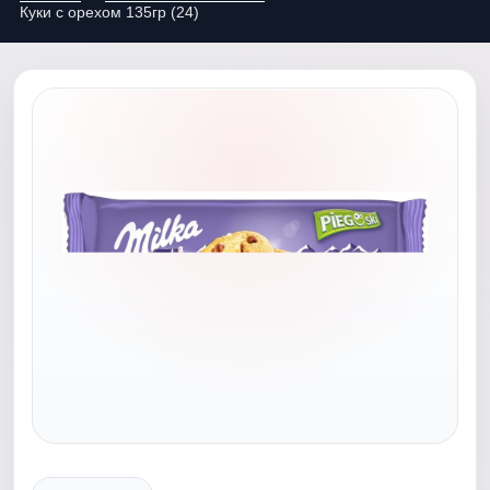
Куки c орехом 135гр (24)