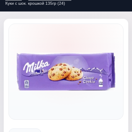
Куки c шок. крошкой 135гр (24)