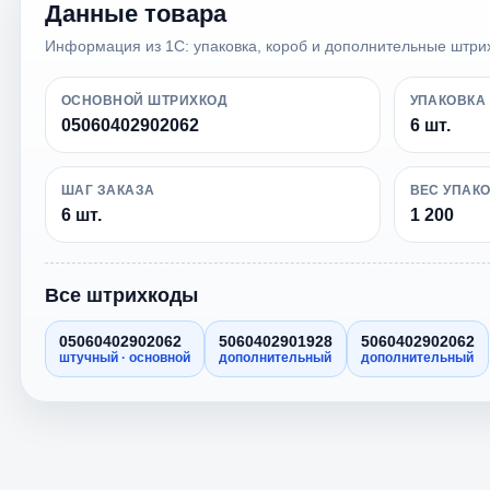
Данные товара
Информация из 1С: упаковка, короб и дополнительные штри
ОСНОВНОЙ ШТРИХКОД
УПАКОВКА
05060402902062
6 шт.
ШАГ ЗАКАЗА
ВЕС УПАК
6 шт.
1 200
Все штрихкоды
05060402902062
5060402901928
5060402902062
штучный · основной
дополнительный
дополнительный