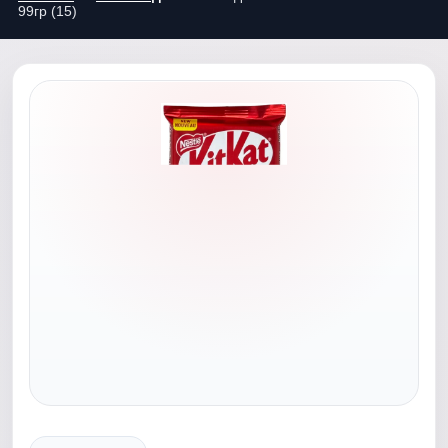
99гр (15)