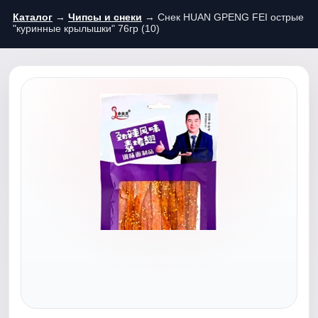
Каталог
→
Чипсы и снеки
→ Снек HUAN GPENG FEI острые
"куринные крылышки" 76гр (10)