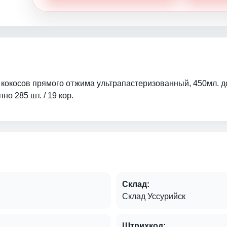
окосов прямого отжима ультрапастеризованный, 450мл. дос
но 285 шт. / 19 кор.
Склад:
Склад Уссурийск
Штрихкод: