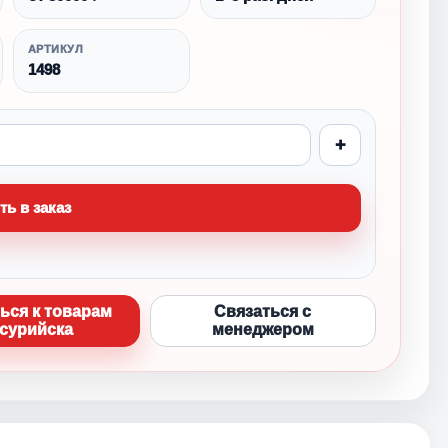
АРТИКУЛ
1498
+
ть в заказ
ься к товарам
Связаться с
сурийска
менеджером