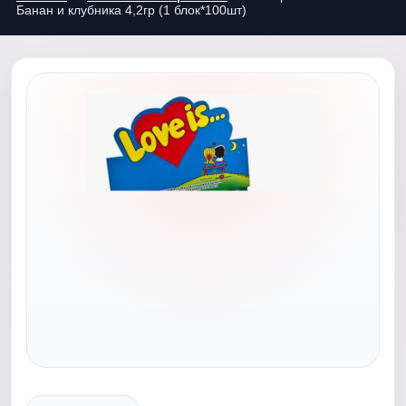
Банан и клубника 4,2гр (1 блок*100шт)