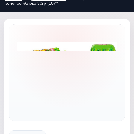
зеленое яблоко 30гр (10)*4