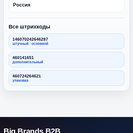
Россия
Все штрихкоды
146070242646287
штучный · основной
460141651
дополнительный
460724264621
упаковка
Big Brands B2B