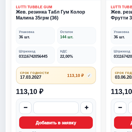
LUTTI TUBBLE GUM
LUTTI TUB
Жев. резинка Табл Гум Колор
Жев. рез
Малина 35грм (36)
Фрутти 3
Упаковка
Остаток
Упаковка
36 шт.
144 шт.
36 шт.
Штрихкод
НДС
Штрихкод
03116742056445
22,00%
031167420
СРОК ГОДНОСТИ
СРОК ГО
113,10 ₽
✓
17.03.2027
03.06.20
113,10 ₽
113,10
−
+
−
Добавить в заявку