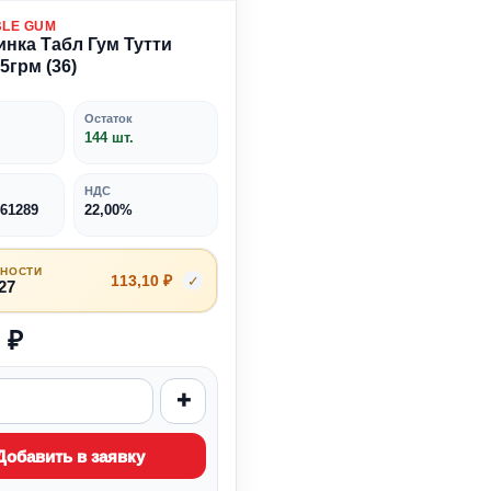
BLE GUM
инка Табл Гум Тутти
5грм (36)
Остаток
144 шт.
НДС
61289
22,00%
ДНОСТИ
113,10 ₽
✓
27
 ₽
+
Добавить в заявку